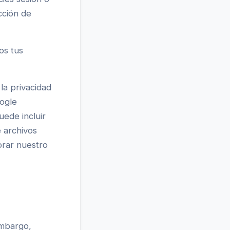
cción de
os tus
la privacidad
oogle
uede incluir
e archivos
orar nuestro
embargo,