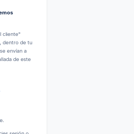
demos
 cliente"
r, dentro de tu
se envían a
allada de este
o
e.
ies sesión o