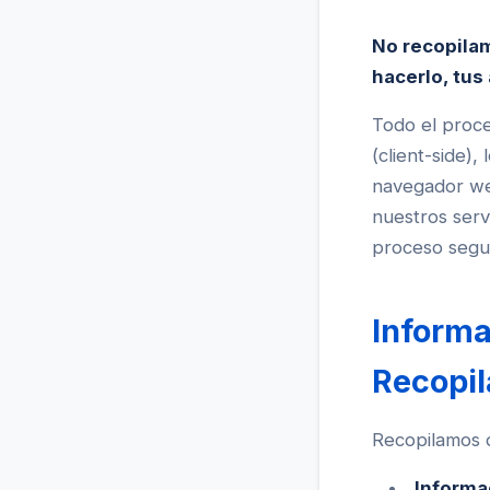
No recopila
hacerlo, tus
Todo el proce
(client-side),
navegador web
nuestros serv
proceso segur
Informa
Recopi
Recopilamos d
Informa