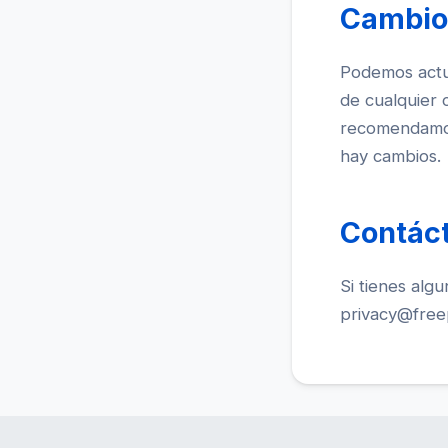
Cambios
Podemos actua
de cualquier 
recomendamos 
hay cambios.
Contác
Si tienes alg
privacy@free