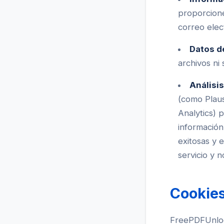
proporcione
correo elec
Datos d
archivos ni
Análisis
(como Plaus
Analytics) 
información
exitosas y 
servicio y n
Cookies
FreePDFUnlock